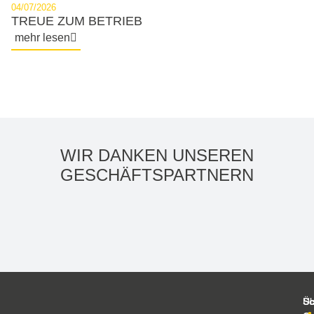
04/07/2026
TREUE ZUM BETRIEB
mehr lesen
WIR DANKEN UNSEREN
GESCHÄFTS­PARTNERN
Sc
Üb