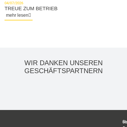
04/07/2026
TREUE ZUM BETRIEB
mehr lesen
WIR DANKEN UNSEREN
GESCHÄFTS­PARTNERN
Sc
Üb